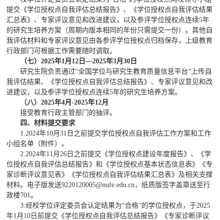
提交《学位授权点自我评估总结报告》、《学位授权点自我评估结果
汇总表》、专家评议意见和改进建议，以及参评学位授权点连续5年
的研究生培养方案（周期内版本相同的年份只需提交一份）。其他自
我评估材料和专家评议意见由各参评学位授权点归档保存，上级教育
行政部门可根据工作需要随时调取。
（七）
2025年1月1
2
日—2025年
3
月
30
日
研究生院负责通过“全国学位与研究生教育质量信息平台”上传自
我评估结果、《学位授权点自我评估总结报告》、专家评议意见和改
进建议，以及参评学位授权点连续5年的研究生培养方案。
（八
）2025年4月-2025年12月
接受教育行政主管部门的抽评。
四、材料提交要求
1.2024年10月31日之前提交学位授权点自我评估工作方案和工作
小组名单（附件）。
2.2024年11月26日之前提交《学位授权点建设年度报告》、《学
位授权点自我评估总结报告》和《学位授权点基本状态信息表》《专
家诊断评议意见表》《学位授权点自我评估结果汇总表》及相关支撑
材料。电子版发送9220120005@nufe.edu.cn，纸质版签字盖章送至行
政楼701。
3.经校学位评定委员会认定结果为“合格”的学位授权点，于2025
年1月10日前提交《学位授权点自我评估总结报告》《专家诊断评议