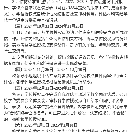
2.评估材料准备包括：2021、2022、2023年学位点建设年度报
告、学位点基本状态信息表（可在2022年提交的版本上进行更新和补
充）、学位授权点自我评估总结报告及支撑材料等。评估材料需经学
院学位评定分委员会审核通过。
（三）2024年
10
月
3
1
日-2024年1
1
月
25
日
1. 11月25日前，各学位授权点邀请评估专家组进校完成诊断式评
估工作。评估内容包括：查阅评估相关材料、听取学位授权点情况介
绍、实地考察学位授权点支撑条件、走访有关单位、与教师交流、与
学生交流等。
2. 专家组经过充分讨论，提出诊断式评议意见。各学位授权点根
据专家组评估意见和改进建议进一步修改完善。
（四
）
2024年11月26日—2024年12月10日
校领导小组组织评估专家对各参评学位授权点自评内容进行全面
评估，各参评学位授权点根据反馈意见进行整改。
（五
）2024年12月1
1
日-2024年12月31日
各参评学位授权点在完成自我评估并通过学校全面评估后，召开
校学位委员会全体会议，审核各学位授权点自评结果和同行评议意
见，表决、认定各学位授权点自评结果。校学位评定委员会认定结果
为“合格”的学位授权点，可正常进入抽评阶段；认定结果为“不合格”
的，撤销该学位授权点。
（六
）202
5
年
1
月1日-202
5
年
1
月
1
0
日
校学位评定委员会认定结果为“合格”的学位授权点向校领导小组