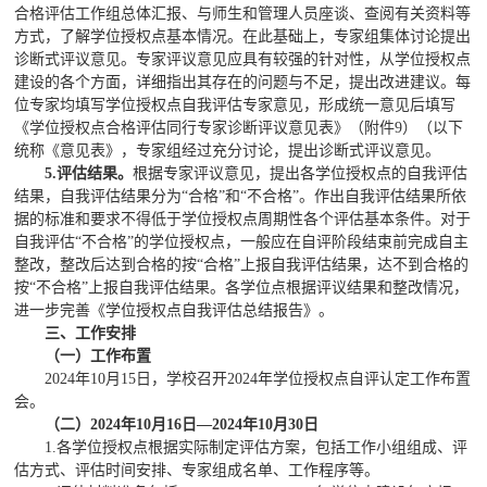
合格评估工作组总体汇报、与师生和管理人员座谈、查阅有关资料等
方式，了解学位授权点基本情况。在此基础上，专家组集体讨论提出
诊断式评议意见。专家评议意见应具有较强的针对性，从学位授权点
建设的各个方面，详细指出其存在的问题与不足，提出改进建议。每
位专家均填写学位授权点自我评估专家意见，形成统一意见后填写
《学位授权点合格评估同行专家诊断评议意见表》（附件9）（以下
统称《意见表》，专家组经过充分讨论，提出诊断式评议意见。
5
.评估结果。
根据专家评议意见，提出各学位授权点的自我评估
结果，自我评估结果分为“合格”和“不合格”。作出自我评估结果所依
据的标准和要求不得低于学位授权点周期性各个评估基本条件。对于
自我评估“不合格”的学位授权点，一般应在自评阶段结束前完成自主
整改，整改后达到合格的按“合格”上报自我评估结果，达不到合格的
按“不合格”上报自我评估结果。各学位点根据评议结果和整改情况，
进一步完善《学位授权点自我评估总结报告》。
三、工作安排
（一）
工作布置
2024年10月15日，学校召开2024年学位授权点自评认定工作布置
会。
（
二
）2024年
10
月
1
6
日—2024年10月
30
日
1.各学位授权点根据实际制定评估方案，包括工作小组组成、评
估方式、评估时间安排、专家组成名单、工作程序等。