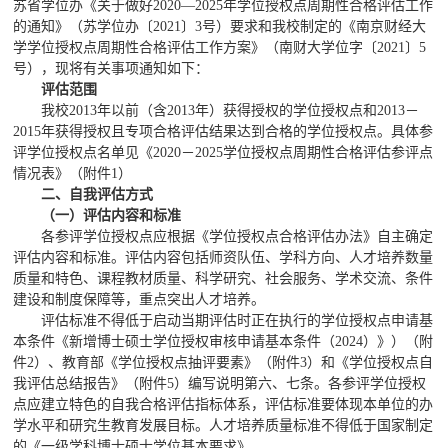
苏省学位办《关于做好2020—2025年学位授权点周期性合格评估工作
的通知》（苏学位办〔2021〕3号）要求和我校制定的《南京财经大
学学位授权点周期性合格评估工作方案》（南财大学位字〔2021〕5
号），现将有关事项通知如下：
评估范围
我校2013年以前（含2013年）获得授权的学位授权点和2013－
2015年获得授权且专项合格评估结果达到合格的学位授权点。具体参
评学位授权点名单见《2020－2025学位授权点周期性合格评估参评点
情况表》（附件1）
二、自我评估方式
（一）评估内容和标准
各参评学位授权点应根据《学位授权点合格评估办法》自主确定
评估内容和标准。评估内容包括师资队伍、学科方向、人才培养数量
质量和特色、课程教材质量、科学研究、社会服务、学术交流、条件
建设和制度保障等，重点突出人才培养。
评估标准不得低于启动当期评估时正在执行的学位授权点申请基
本条件《新增博士硕士学位授权审核申请基本条件（2024）》）（附
件2）、教育部《学位授权点抽评要素》（附件3）和《学位授权点自
我评估总结报告》（附件5）编写说明第六、七条。各参评学位授权
点应建立特色的自我合格评估指标体系，评估标准要体现本单位的办
学水平和研究生教育发展目标。人才培养质量标准不得低于国家制定
的《一级学科博士硕士学位基本要求》。