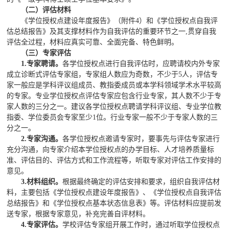
（二）评估材料
《学位授权点建设年度报告》（附件4）和《学位授权点自我评
估总结报告》及其支撑材料作为自我评估的重要环节之一,贯穿自我
评估全过程，材料应真实可靠、全面完备、特色鲜明。
（三）专家评估
1.专家聘请。
各学位授权点进行自我评估时，应聘请校内外专家
成立诊断式评估专家组，专家组人数应为奇数，不少于5人，评估专
家一般应是学科评议组成员、教指委成员或本学科领域学术水平较高
的专家。专业学位授权点评估专家应包含行业专家，其人数不少于专
家人数的三分之一。建议各学位授权点聘请学科评议组、专业学位教
指委、学位委员会专家至少1位。行业专家一般不少于专家人数的三
分之一。
2.专家沟通。
各学位授权点邀请专家时，要事先与评估专家进行
充分沟通，向专家介绍本学位授权点的办学目标、人才培养质量标
准、评估目的、评估方式和工作流程等，听取专家对评估工作安排的
意见。
3
.材料组织。
根据最终确定的评估安排和要求，组织自我评估材
料，主要包括《学位授权点建设年度报告》、《学位授权点自我评估
总结报告》和《学位授权点基本状态信息表》等。评估材料应提前发
送专家，根据专家意见，补充完善自评材料。
4
.专家评估。
学校评估专家组开展工作时，通过听取学位授权点