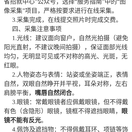
省招就中心”公众号，选择“服务指南”中的“图
像采集”项目，严格按要求进行在线采集。
3.采集完成，在线提交照片时完成交费。
四、采集注意事项
1.光线：建议面向窗户，自然光拍摄（避免
阳光直射，不建议晚间拍摄），保证面部光线
均匀，无明显可见或不对称的高光、光斑，无
红眼。
2.人物姿态与表情：站姿或坐姿端正，表情
自然，双眼自然睁开并平视，耳朵对称，左右
肩膀平衡，
嘴唇自然闭合
。
3.眼镜：常戴眼镜者应佩戴眼镜，但不得戴
有色（含隐形）眼镜，镜框不得遮挡眼睛，
眼
镜不能有反光
。
4.佩饰及遮挡物：不得佩戴耳环、项链等饰