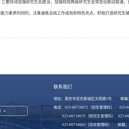
。三要持续加强研究生会建设，加强校院两级研究生会常态化联动联通，
作能力素养的同时，注重凝练总结工作成效和特色亮点，积极打造研究生
联系我们
地址：南京市亚东新城区文苑路3号 邮编：
电话：025-86718872（招生管理科） 025-
点
025-86718670（研究生管理科） 025-8
025-86718663（综合管理科） 邮箱：ncyj